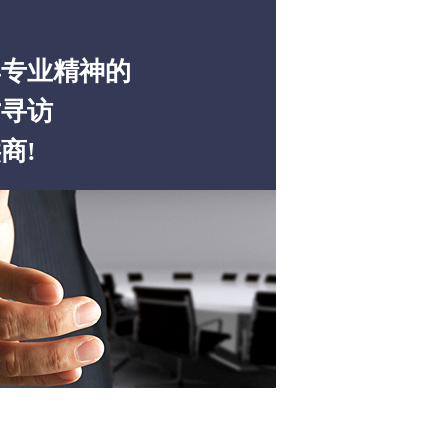
为
具专业精神的
才寻访
商!