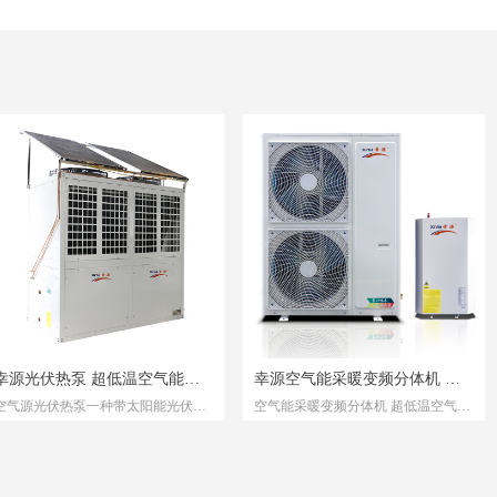
款产品在同行业中的优势，并且一贯坚持高起
点、高品位的出发点，确保幸源产品在市场上
的持续竞争力。
幸源光伏热泵 超低温空气能光
幸源空气能采暖变频分体机 超
空气源光伏热泵一种带太阳能光伏板
空气能采暖变频分体机 超低温空气能
伏热泵 5P，6P，8P，10P，
低温空气能源采暖变频分体机
的空气源热泵系统，包括装有工质的
源采暖变频分体机组，采暖效果好，
15P，20P，25P采暖能效高
组，采暖效果好，省电
！
管线回路以及依次串接在管线回路上
省电
的太阳能光伏板组、蒸发器、压缩
全国联保
机、冷凝器以及节流阀，太阳能光伏