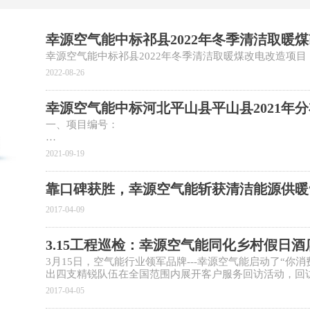
板组由若干个太阳能光伏板并联组
成，冷凝器水路末端为接入管线回路
幸源空气能中标祁县2022年冬季清洁取暖
的末端水路循环供暖。
幸源空气能中标祁县2022年冬季清洁取暖煤改电改造项目
2022-08-26
幸源空气能中标河北平山县平山县2021年
一、项目编号：
SHHBGC2021028
2021-09-19
二、项目名称：
靠口碑获胜，幸源空气能斩获清洁能源供暖
平山县2021年分布式光伏+电取暖改造项目
2017-04-09
三、中标(成交)信息
3.15工程巡检：幸源空气能同化乡村假日酒店热水
佛山幸源能源设备有限公司
3月15日，空气能行业领军品牌---幸源空气能启动了“你消
出四支精锐队伍在全国范围内展开客户服务回访活动，回
河南、浙江等省市，市场收获好评如潮。幸源空气能技术
2017-04-05
源空气能“以客户为本”的服务理念带到各地，在客户的心