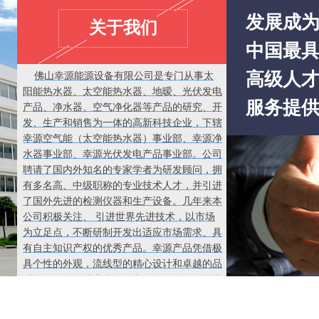
发展成
关于我们
中国最
高级人
佛山幸源能源设备有限公司是专门从事太
阳能热水器、太空能热水器、地暧、光伏发电
服务提供
产品、净水器、空气净化器等产品的研究、开
发、生产和销售为一体的高新科技企业，下辖
幸源空气能（太空能热水器）事业部、幸源净
水器事业部、幸源光伏发电产品事业部。公司
聘请了国内外知名的专家学者为研发顾问，拥
有多名高、中级职称的专业技术人才，并引进
了国外先进的检测仪器和生产设备。几年来本
公司积极关注、 引进世界先进技术，以市场
为立足点，不断研制开发出适应市场需求、具
有自主知识产权的优秀产品。幸源产品凭借极
具个性的外观，流线型的精心设计和卓越的品
质赢得了众多消费者信任和好评。公司严格执
行ISO9001：2000标准进市场，凭着国际化的
管理，以良好的信誉和过硬的质量，奠定了每