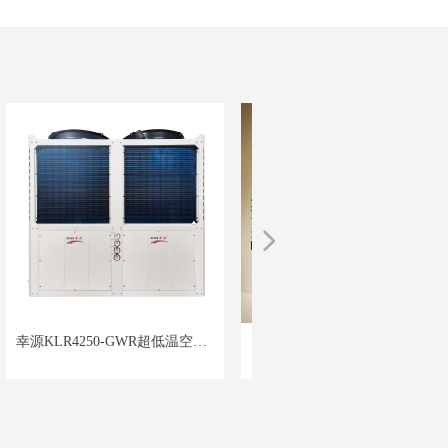
넲
幸源KLR4250-GWR超低温空气
空气能烘干机组 药材烘干机组
空气能烘干机组 药材烘干机组 农产
源热泵 商用空气能 酒店宾馆热
农产品烘干机组 空气能高温烘
【官方正品】：专柜正品 全国包
烘干机组 空气能高温烘干
水 集中供暖空气能源热泵50P
干
邮！
【关于安装】：默认上门送货，全国
包安
【关于售后】：全国联保6000多加售
装
后维护
【品质保障】：全国联保售后无忧适