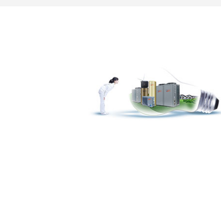
点
用于酒店宾馆发廊等商用热水采暖。