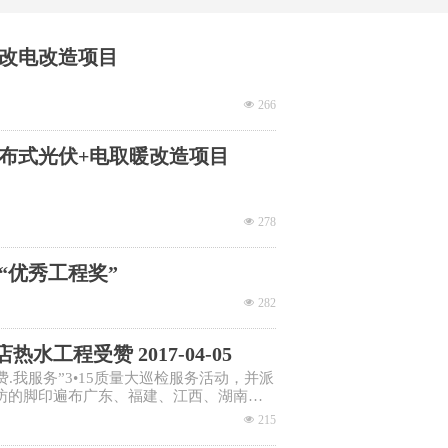
点
用于酒店宾馆发廊等商用热水
煤改电改造项目
넶
266
分布式光伏+电取暖改造项目
넶
278
“优秀工程奖”
넶
282
工程受赞 2017-04-05
费.我服务”3•15质量大巡检服务活动，并派
访的脚印遍布广东、福建、江西、湖南、
人员用真诚热情的服务感动客户，也将幸
넶
215
里留下美好印记。