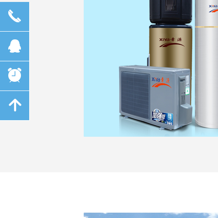
끅
뀩
뀥
녕