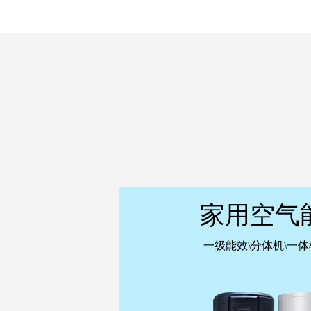
家用空气
一级能效\分体机\一体