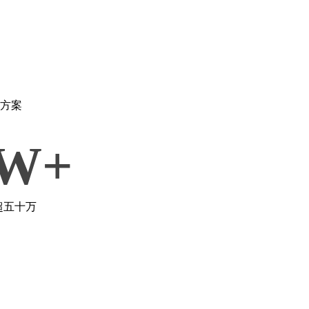
决方案
0W+
超五十万